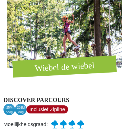
Wiebel de wiebel
DISCOVER PARCOURS
25M
201M
Inclusief Zipline
hoog
lang
Moeilijkheidsgraad: