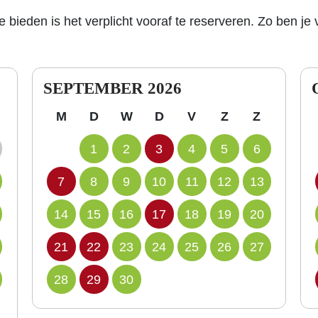
bieden is het verplicht vooraf te reserveren. Zo ben je 
SEPTEMBER 2026
M
D
W
D
V
Z
Z
1
2
3
4
5
6
7
8
9
10
11
12
13
14
15
16
17
18
19
20
21
22
23
24
25
26
27
28
29
30