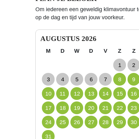
Om iedereen een geweldig klimavontuur te 
op de dag en tijd van jouw voorkeur.
AUGUSTUS 2026
M
D
W
D
V
Z
Z
1
2
3
4
5
6
7
8
9
10
11
12
13
14
15
16
17
18
19
20
21
22
23
24
25
26
27
28
29
30
31