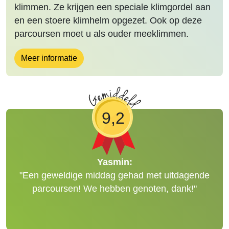
klimmen. Ze krijgen een speciale klimgordel aan
en een stoere klimhelm opgezet. Ook op deze
parcoursen moet u als ouder meeklimmen.
Meer informatie
9,2
Johan:
"Super leuke dag gehad. Alle kids hebben
genoten, met de banen die voor hun waren.
Kijken er naar uit om ook de allerhoogste en
stoerste te komen doen."