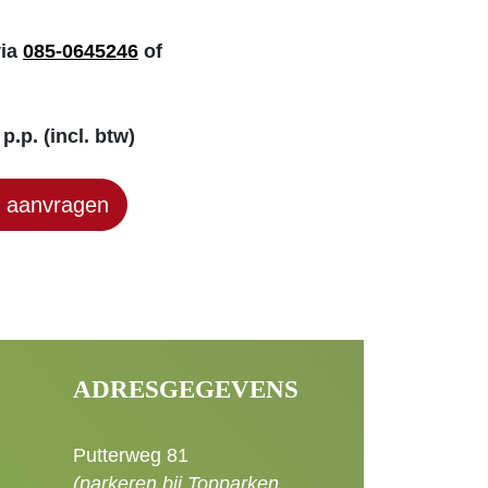
via
085-0645246
of
p.p. (incl. btw)
e aanvragen
ADRESGEGEVENS
Putterweg 81
(parkeren bij Topparken,