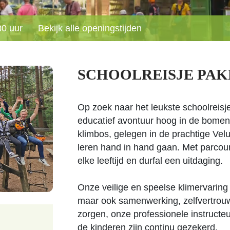
30 uur
Bekijk alle openingstijden
SCHOOLREISJE PAK
Op zoek naar het leukste schoolreisj
educatief avontuur hoog in de bomen
klimbos, gelegen in de prachtige Velu
leren hand in hand gaan. Met parcour
elke leeftijd en durfal een uitdaging.
Onze veilige en speelse klimervaring st
maar ook samenwerking, zelfvertrouw
zorgen, onze professionele instructeu
de kinderen zijn continu gezekerd.