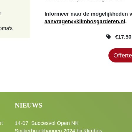
n
Informeer naar de mogelijkheden 
aanvragen@klimbosgarderen.nl
.
loma's
€17.50 
Offert
NIEUWS
et
14-07
Succesvol Open NK
Spijkerbroekhangen 2024 bij Klimbos