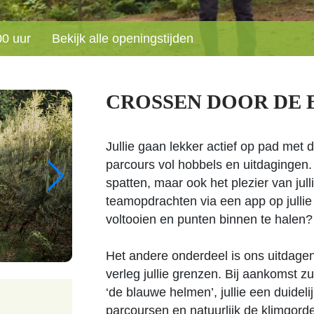
00 uur
Bekijk alle openingstijden
CROSSEN DOOR DE 
Jullie gaan lekker actief op pad met
parcours vol hobbels en uitdagingen. 
spatten, maar ook het plezier van jull
teamopdrachten via een app op jullie
voltooien en punten binnen te halen?
Het andere onderdeel is ons uitdage
verleg jullie grenzen. Bij aankomst z
‘de blauwe helmen’, jullie een duidel
parcoursen en natuurlijk de klimgordel